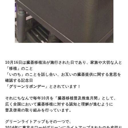
10月16日は臓器移植法が施行された日であり、家族や大切な人と
「移植」のこと
「いのち」のことを話し合い、
お互いの臓器提供に関する意思を
確認する記念日
「
グリーンリボンデー
」とされています！
それにちなんで毎年10月を「臓器移植普及推進月間」として、
広く全国において臓器移植に対する認知と理解が進むように
普及啓発の取り組みを行っています。
グリーンライトアップもその一つで、
2014年に東京タワーがグリーンにライトアップされたのを皮切り