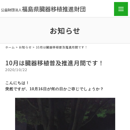
福島県臓器移植推進財団
公益財団法人
toggl
navig
お知らせ
ホーム
>
お知らせ
>
10月は臓器移植普及推進月間です！
10月は臓器移植普及推進月間です！
2020/10/22
こんにちは！
突然ですが、10月16日が何
の日かご存じでしょうか？